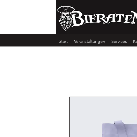
Start
Veranstaltungen
Services
K
Start
All Products
Das ist 