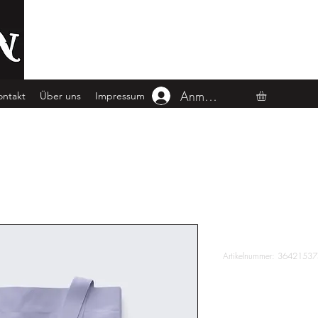
Anmelden
ontakt
Über uns
Impressum
ein Produkt
Das ist ein P
Artikelnummer: 3642153
Preis
20,00 €
Farbe
*